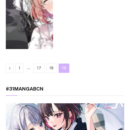
Previous
…
1
17
18
19
#31MANGABCN