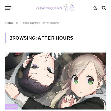
»
Home
Posts Tagged "after hours"
BROWSING:
AFTER HOURS
FICHA