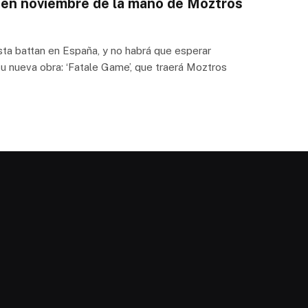
á en noviembre de la mano de Moztros
a battan en España, y no habrá que esperar
u nueva obra: ‘Fatale Game’, que traerá Moztros