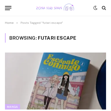
»
Home
Posts Tagged "futari escape"
BROWSING:
FUTARI ESCAPE
MANGA