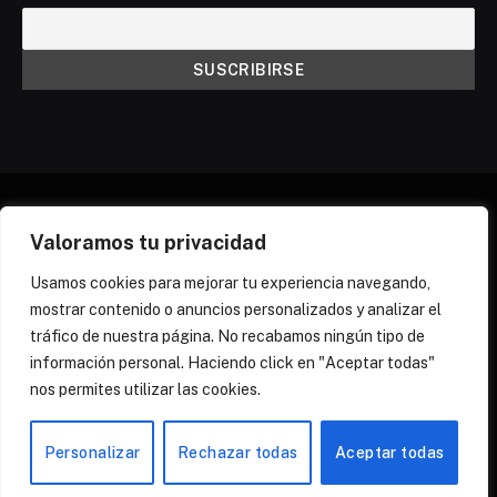
Valoramos tu privacidad
X
Instagram
Discord
Threads
(Twitter)
Usamos cookies para mejorar tu experiencia navegando,
mostrar contenido o anuncios personalizados y analizar el
¿QUIÉNES SOMOS?
NEWSLETTER
tráfico de nuestra página. No recabamos ningún tipo de
POLÍTICA DE COOKIES
POLÍTICA DE PRIVACIDAD
información personal. Haciendo click en "Aceptar todas"
PREGUNTAS FRECUENTES
nos permites utilizar las cookies.
© 2026 Zona Yuri Spain
Personalizar
Rechazar todas
Aceptar todas