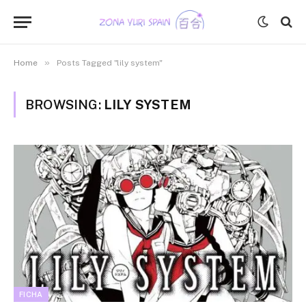
»
Home
Posts Tagged "lily system"
BROWSING:
LILY SYSTEM
FICHA