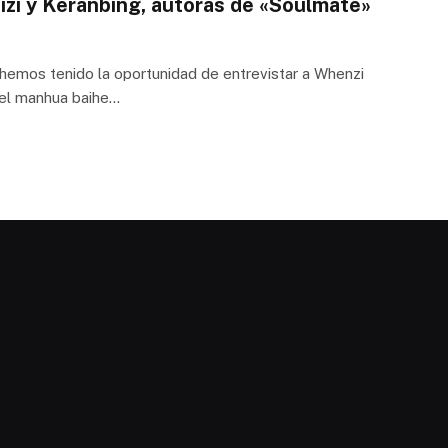
izi y Keranbing, autoras de «Soulmate»
hemos tenido la oportunidad de entrevistar a Whenzi
 del manhua baihe…