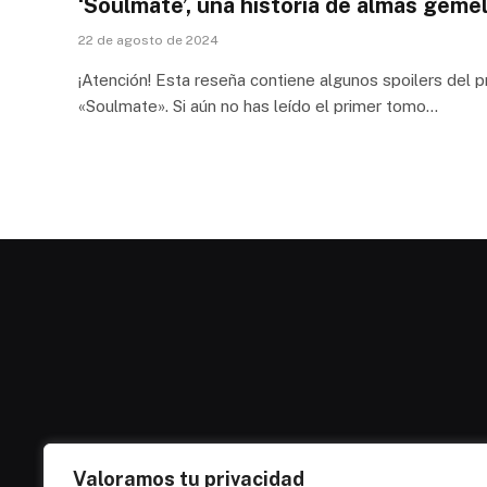
‘Soulmate’, una historia de almas geme
22 de agosto de 2024
¡Atención! Esta reseña contiene algunos spoilers del
«Soulmate». Si aún no has leído el primer tomo…
Valoramos tu privacidad