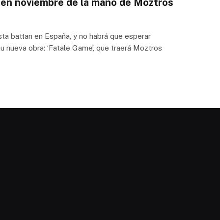
á en noviembre de la mano de Moztros
a battan en España, y no habrá que esperar
u nueva obra: ‘Fatale Game’, que traerá Moztros