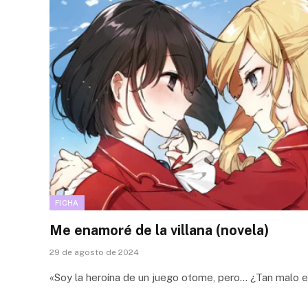
FICHA
Me enamoré de la villana (novela)
29 de agosto de 2024
«Soy la heroína de un juego otome, pero… ¿Tan malo e