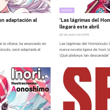
MANGA
on adaptación al
‘Las lágrimas del Hom
llegará este abril
26 de enero de 2025
 la villana, ha anunciado en
Las lágrimas del Homúnculo: l
únculo, será adaptada al
nueva novela ligera de Inori, 
‘¡Qué plebeya tan descarada!’