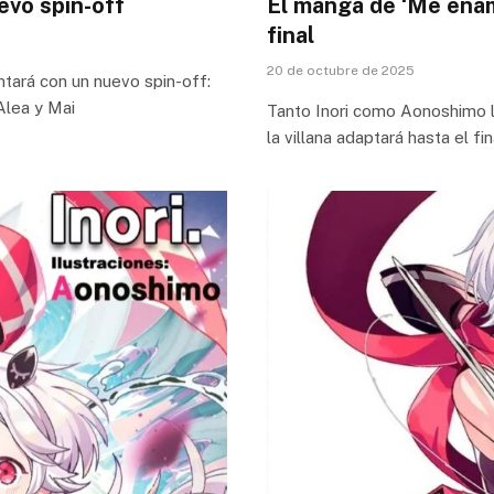
evo spin-off
El manga de ‘Me enamo
final
20 de octubre de 2025
ontará con un nuevo spin-off:
 Alea y Mai
Tanto Inori como Aonoshimo l
la villana adaptará hasta el f