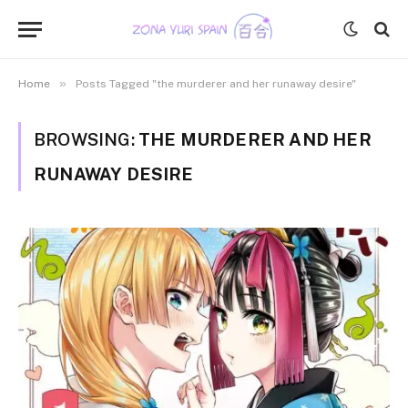
»
Home
Posts Tagged "the murderer and her runaway desire"
BROWSING:
THE MURDERER AND HER
RUNAWAY DESIRE