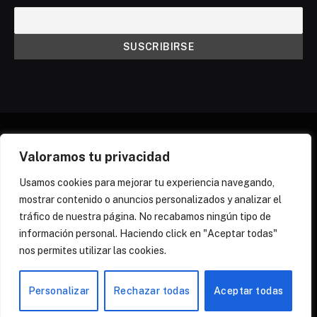
Valoramos tu privacidad
X
Instagram
Discord
Threads
(Twitter)
Usamos cookies para mejorar tu experiencia navegando,
mostrar contenido o anuncios personalizados y analizar el
¿QUIÉNES SOMOS?
NEWSLETTER
tráfico de nuestra página. No recabamos ningún tipo de
POLÍTICA DE COOKIES
POLÍTICA DE PRIVACIDAD
información personal. Haciendo click en "Aceptar todas"
PREGUNTAS FRECUENTES
nos permites utilizar las cookies.
© 2026 Zona Yuri Spain
Personalizar
Rechazar todas
Aceptar todas