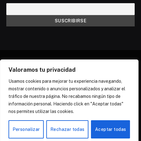
Valoramos tu privacidad
X
Instagram
Discord
Threads
(Twitter)
Usamos cookies para mejorar tu experiencia navegando,
mostrar contenido o anuncios personalizados y analizar el
¿QUIÉNES SOMOS?
NEWSLETTER
tráfico de nuestra página. No recabamos ningún tipo de
POLÍTICA DE COOKIES
POLÍTICA DE PRIVACIDAD
información personal. Haciendo click en "Aceptar todas"
PREGUNTAS FRECUENTES
nos permites utilizar las cookies.
© 2026 Zona Yuri Spain
Personalizar
Rechazar todas
Aceptar todas