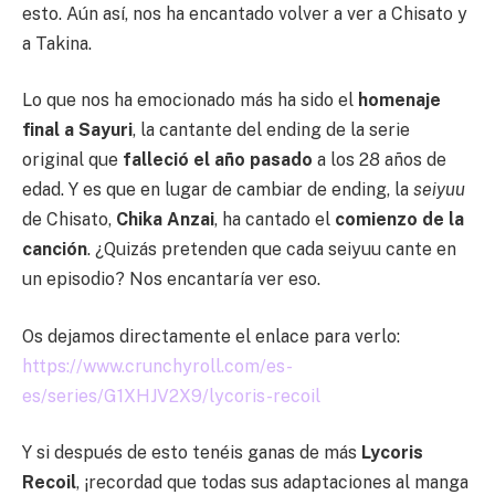
esto. Aún así, nos ha encantado volver a ver a Chisato y
a Takina.
Lo que nos ha emocionado más ha sido el
homenaje
final a Sayuri
, la cantante del ending de la serie
original que
falleció el año pasado
a los 28 años de
edad. Y es que en lugar de cambiar de ending, la
seiyuu
de Chisato,
Chika Anzai
, ha cantado el
comienzo de la
canción
. ¿Quizás pretenden que cada seiyuu cante en
un episodio? Nos encantaría ver eso.
Os dejamos directamente el enlace para verlo:
https://www.crunchyroll.com/es-
es/series/G1XHJV2X9/lycoris-recoil
Y si después de esto tenéis ganas de más
Lycoris
Recoil
, ¡recordad que todas sus adaptaciones al manga