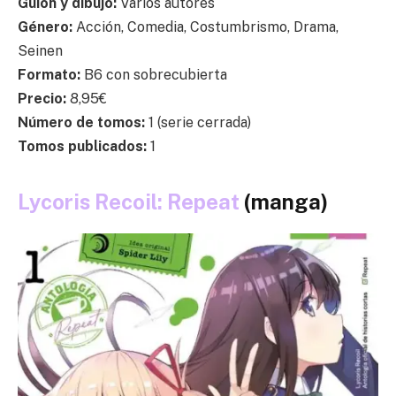
Guion y dibujo:
Varios autores
Género:
Acción, Comedia, Costumbrismo, Drama,
Seinen
Formato:
B6 con sobrecubierta
Precio:
8,95€
Número de tomos:
1 (serie cerrada)
Tomos publicados:
1
Lycoris Recoil: Repeat
(manga)