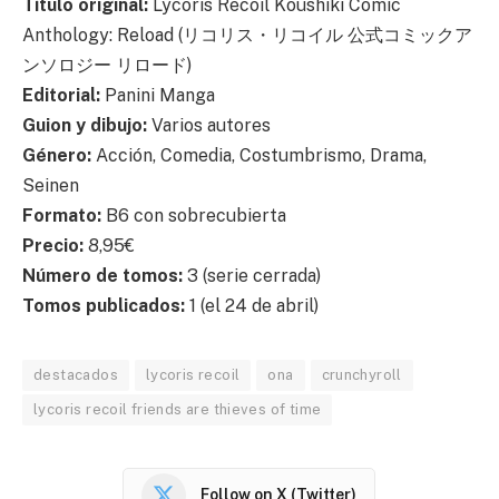
Título original:
Lycoris Recoil Koushiki Comic
Anthology: Reload (リコリス・リコイル 公式コミックア
ンソロジー リロード)
Editorial:
Panini Manga
Guion y dibujo:
Varios autores
Género:
Acción, Comedia, Costumbrismo, Drama,
Seinen
Formato:
B6 con sobrecubierta
Precio:
8,95€
Número de tomos:
3 (serie cerrada)
Tomos publicados:
1 (el 24 de abril)
destacados
lycoris recoil
ona
crunchyroll
lycoris recoil friends are thieves of time
Follow on X (Twitter)