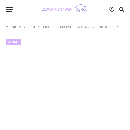
»
»
Home
Anime
Llega a Crunchyroll la ONA ‘Lycoris Recoil: Friends are thieves of time’
ANIME