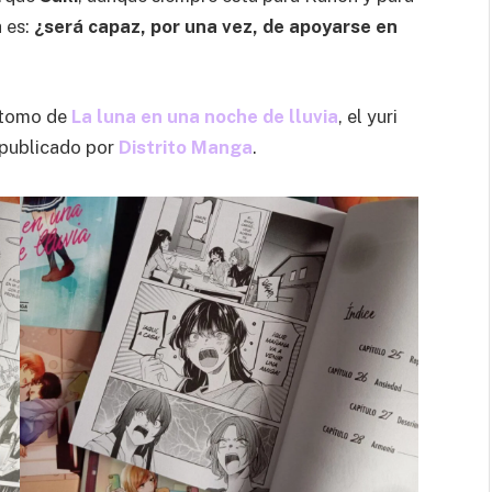
a es:
¿será capaz, por una vez, de apoyarse en
o tomo de
La luna en una noche de lluvia
, el yuri
 publicado por
Distrito Manga
.