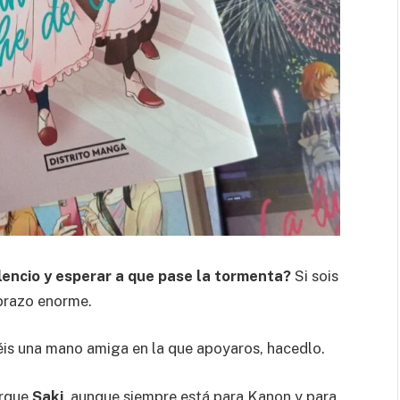
ilencio y esperar a que pase la tormenta?
Si sois
abrazo enorme.
néis una mano amiga en la que apoyaros, hacedlo.
orque
Saki
, aunque siempre está para Kanon y para