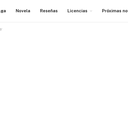
nga
Novela
Reseñas
Licencias
Próximas n
8’