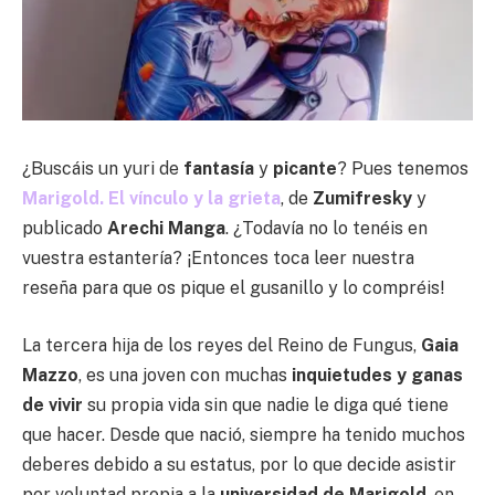
¿Buscáis un yuri de
fantasía
y
picante
? Pues tenemos
Marigold. El vínculo y la grieta
, de
Zumifresky
y
publicado
Arechi Manga
. ¿Todavía no lo tenéis en
vuestra estantería? ¡Entonces toca leer nuestra
reseña para que os pique el gusanillo y lo compréis!
La tercera hija de los reyes del Reino de Fungus,
Gaia
Mazzo
, es una joven con muchas
inquietudes y ganas
de vivir
su propia vida sin que nadie le diga qué tiene
que hacer. Desde que nació, siempre ha tenido muchos
deberes debido a su estatus, por lo que decide asistir
por voluntad propia a la
universidad de Marigold
, en