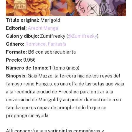
Título original:
Marigold
Editorial:
Arechi Manga
Guion y dibujo:
Zumifresky (
@Zumifresky
)
Género:
Romance
,
Fantasía
Formato:
B6 con sobrecubierta
Precio:
9,95€
Número de tomos:
1 (tomo único)
Sinopsis:
Gaia Mazzo, la tercera hija de los reyes del
famoso reino Fungus, es una elfa de las setas que viaja
a la recóndita ciudad de Freeshya para entrar a la
universidad de Marigold y así poder demostrarle a su
familia que es capaz de cumplir todo lo que se
proponga sin ayuda.
Allí conocerá a sus variopintas compañeras y