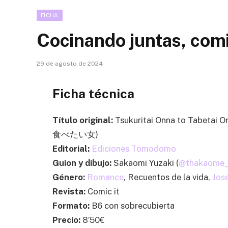
FICHA
Cocinando juntas, com
29 de agosto de 2024
Ficha técnica
Título original:
Tsukuritai Onna to Tabet
食べたい女)
Editorial:
Ediciones Tomodomo
Guion y dibujo:
Sakaomi Yuzaki (
@thakaome_
Género:
Romance
, Recuentos de la vida,
Jose
Revista:
Comic it
Formato:
B6 con sobrecubierta
Precio:
8’50€