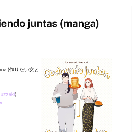
iendo juntas (manga)
ai Onna (作りたい女と
uzzaki
)
i