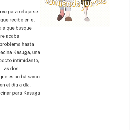
ve para relajarse.
que recibe en el
a a que busque
pre acaba
 problema hasta
vecina Kasuga, una
pecto intimidante,
. Las dos
 que es un bálsamo
n el día a día.
cinar para Kasuga