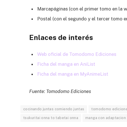
Marcapáginas (con el primer tomo en la web
Postal (con el segundo y el tercer tomo en 
Enlaces de interés
Web oficial de Tomodomo Ediciones
Ficha del manga en AniList
Ficha del manga en MyAnimeList
Fuente: Tomodomo Ediciones
cocinando juntas comiendo juntas
tomodomo edicion
tsukuritai onna to tabetai onna
manga con adaptacion