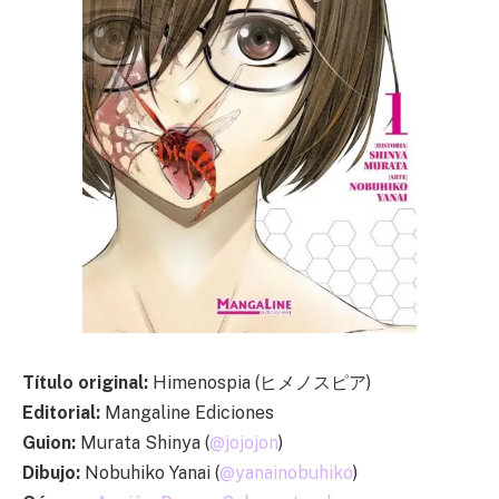
Título original:
Himenospia (ヒメノスピア)
Editorial:
Mangaline Ediciones
Guion:
Murata Shinya (
@jojojon
)
Dibujo:
Nobuhiko Yanai (
@yanainobuhiko
)