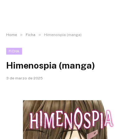
»
»
Home
Ficha
Himenospia (manga)
FICHA
Himenospia (manga)
3 de marzo de 2025