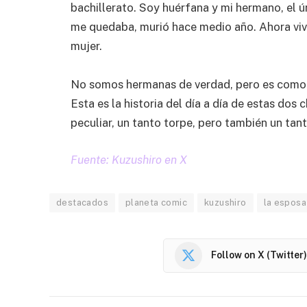
bachillerato. Soy huérfana y mi hermano, el ú
me quedaba, murió hace medio año. Ahora vi
mujer.
No somos hermanas de verdad, pero es como 
Esta es la historia del día a día de estas dos 
peculiar, un tanto torpe, pero también un tant
Fuente: Kuzushiro en X
destacados
planeta comic
kuzushiro
la esposa
Follow on X (Twitter)