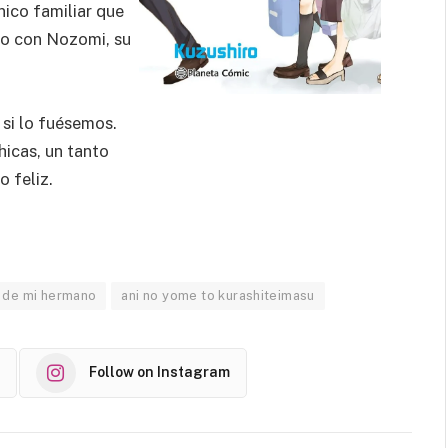
nico familiar que
vo con Nozomi, su
si lo fuésemos.
chicas, un tanto
o feliz.
 de mi hermano
ani no yome to kurashiteimasu
Follow on Instagram