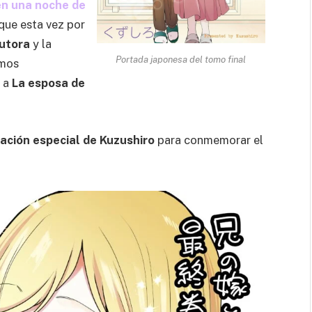
en una noche de
que esta vez por
autora
y la
Portada japonesa del tomo final
amos
d a
La esposa de
ración especial de Kuzushiro
para conmemorar el