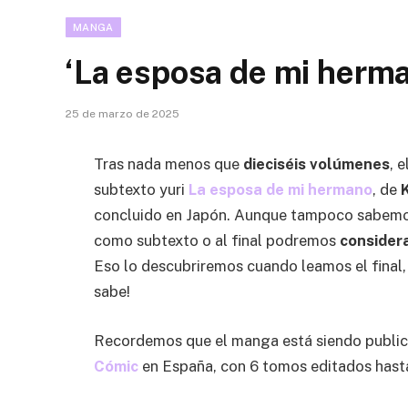
MANGA
‘La esposa de mi herma
25 de marzo de 2025
Tras nada menos que
dieciséis volúmenes
, 
subtexto yuri
La esposa de mi hermano
, de
concluido en Japón. Aunque tampoco sabemo
como subtexto o al final podremos
considera
Eso lo descubriremos cuando leamos el final, 
sabe!
Recordemos que el manga está siendo publi
Cómic
en España, con 6 tomos editados hasta