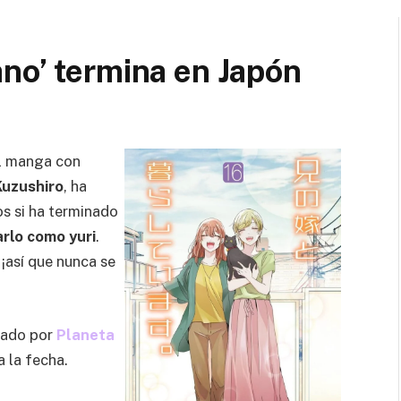
no’ termina en Japón
el manga con
Kuzushiro
, ha
s si ha terminado
rlo como yuri
.
¡así que nunca se
cado por
Planeta
 la fecha.