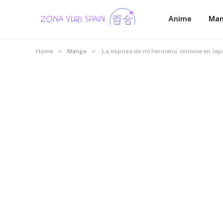
Anime
Ma
»
»
Home
Manga
‘La esposa de mi hermano’ termina en Ja