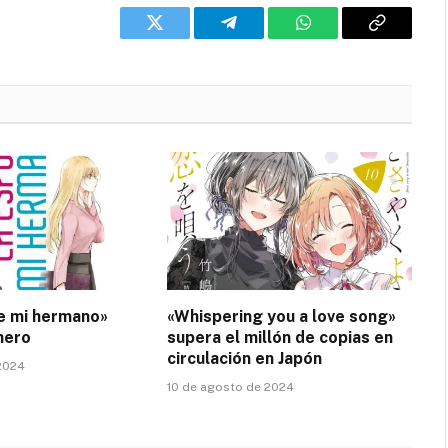
Twitter
Telegram
WhatsApp
Copy
Link
e mi hermano»
«Whispering you a love song»
nero
supera el millón de copias en
circulación en Japón
 2024
10 de agosto de 2024