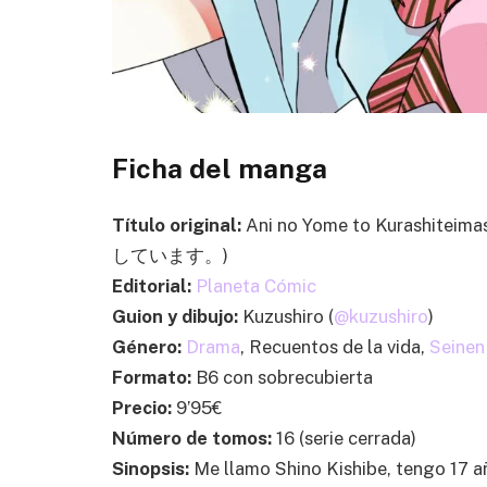
Ficha del manga
Título original:
Ani no Yome to Kurashite
しています。)
Editorial:
Planeta Cómic
Guion y dibujo:
Kuzushiro (
@kuzushiro
)
Género:
Drama
, Recuentos de la vida,
Seinen
Formato:
B6 con sobrecubierta
Precio:
9’95€
Número de tomos:
16 (serie cerrada)
Sinopsis:
Me llamo Shino Kishibe, tengo 17 a