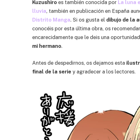
Kuzushiro
es también conocida por
La luna 
lluvia
, también en publicación en España aun
Distrito Manga
. Si os gusta el
dibujo de la 
conocéis por esta última obra, os recomend
encarecidamente que le deis una oportunida
mi hermano
.
Antes de despedirnos, os dejamos esta
ilust
final de la serie
y agradecer a los lectores.