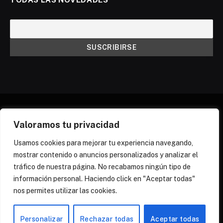
Valoramos tu privacidad
X
Instagram
Discord
Threads
(Twitter)
Usamos cookies para mejorar tu experiencia navegando,
mostrar contenido o anuncios personalizados y analizar el
¿QUIÉNES SOMOS?
NEWSLETTER
tráfico de nuestra página. No recabamos ningún tipo de
POLÍTICA DE COOKIES
POLÍTICA DE PRIVACIDAD
información personal. Haciendo click en "Aceptar todas"
PREGUNTAS FRECUENTES
nos permites utilizar las cookies.
© 2026 Zona Yuri Spain
Personalizar
Rechazar todas
Aceptar todas