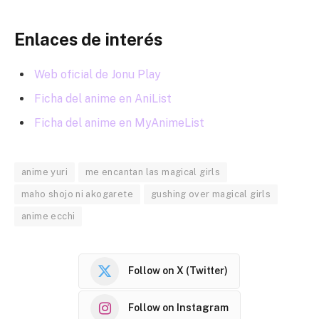
Enlaces de interés
Web oficial de Jonu Play
Ficha del anime en AniList
Ficha del anime en MyAnimeList
anime yuri
me encantan las magical girls
maho shojo ni akogarete
gushing over magical girls
anime ecchi
Follow on X (Twitter)
Follow on Instagram