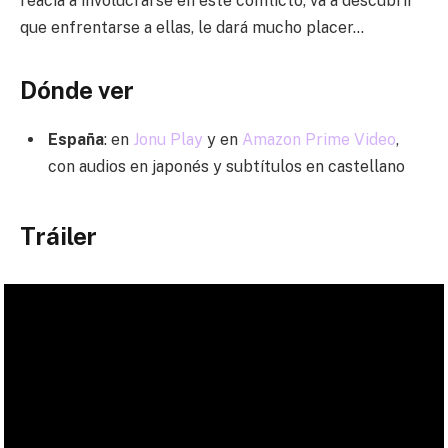
reacia a involucrarse en este conflicto, va a descubrir
que enfrentarse a ellas, le dará mucho placer…
Dónde ver
España
: en
Jonu Play
y en
Amazon Prime Video
,
con audios en japonés y subtítulos en castellano
Tráiler