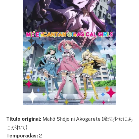
Título original:
Mahō Shōjo ni Akogarete (魔法少女にあ
こがれて)
Temporadas:
2