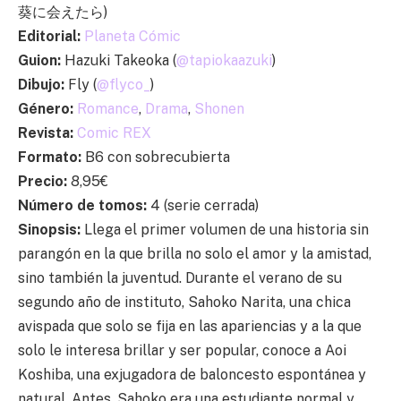
葵に会えたら)
Editorial:
Planeta Cómic
Guion:
Hazuki Takeoka (
@tapiokaazuki
)
Dibujo:
Fly (
@flyco_
)
Género:
Romance
,
Drama
,
Shonen
Revista:
Comic REX
Formato:
B6 con sobrecubierta
Precio:
8,95€
Número de tomos:
4 (serie cerrada)
Sinopsis:
Llega el primer volumen de una historia sin
parangón en la que brilla no solo el amor y la amistad,
sino también la juventud. Durante el verano de su
segundo año de instituto, Sahoko Narita, una chica
avispada que solo se fija en las apariencias y a la que
solo le interesa brillar y ser popular, conoce a Aoi
Koshiba, una exjugadora de baloncesto espontánea y
natural. Antes, Sahoko era una estudiante normal y