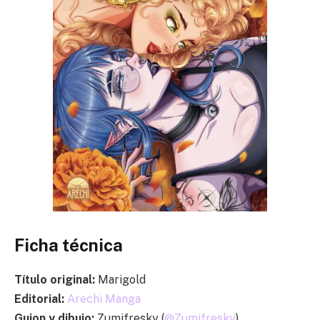
Ficha técnica
Título original:
Marigold
Editorial:
Arechi Manga
Guion y dibujo:
Zumifresky (
@Zumifresky
)