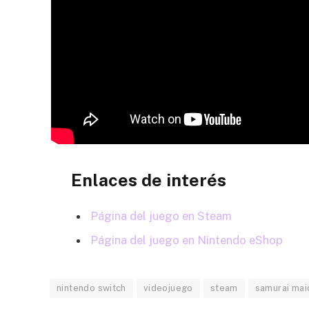
Enlaces de interés
Página del juego en Steam
Página del juego en Nintendo eShop
nintendo switch
videojuego
steam
samurai mai