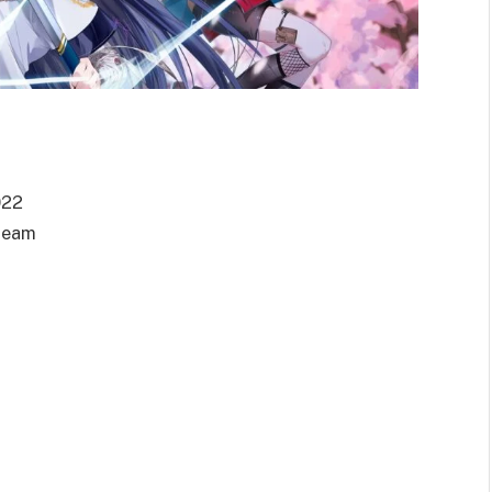
022
team