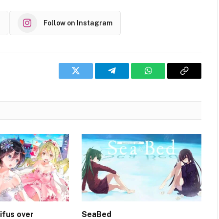
Follow on Instagram
Twitter
Telegram
WhatsApp
Copy
Link
ifus over
SeaBed