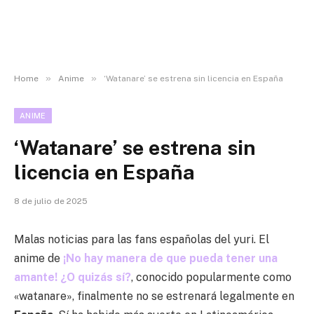
»
»
Home
Anime
‘Watanare’ se estrena sin licencia en España
ANIME
‘Watanare’ se estrena sin
licencia en España
8 de julio de 2025
Malas noticias para las fans españolas del yuri. El
anime de
¡No hay manera de que pueda tener una
amante! ¿O quizás sí?
, conocido popularmente como
«watanare», finalmente no se estrenará legalmente en