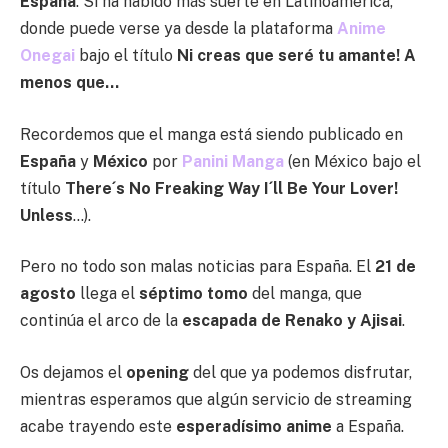
España
. Sí ha habido más suerte en Latinoamérica,
donde puede verse ya desde la plataforma
Anime
Onegai
bajo el título
Ni creas que seré tu amante! A
menos que…
Recordemos que el manga está siendo publicado en
España
y
México
por
Panini Manga
(en México bajo el
título
There´s No Freaking Way I´ll Be Your Lover!
Unless
…).
Pero no todo son malas noticias para España. El
21 de
agosto
llega el
séptimo tomo
del manga, que
continúa el arco de la
escapada de Renako y Ajisai
.
Os dejamos el
opening
del que ya podemos disfrutar,
mientras esperamos que algún servicio de streaming
acabe trayendo este
esperadísimo anime
a España.