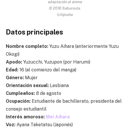
adaptación al anime
© 2018 Saburouta,
Ichijinsha
Datos principales
Nombre completo:
Yuzu Aihara (anteriormente Yuzu
Okogi)
Apodo:
Yuzucchi, Yuzupon (por Harumi)
Edad:
16 (al comienzo del manga)
Género:
Mujer
Orientación sexual:
Lesbiana
Cumpleaños:
8 de agosto
Ocupación:
Estudiante de bachillerato, presidenta del
consejo estudiantil
Interés amoroso:
Mei Aihara
Voz:
Ayana Taketatsu (Japonés)