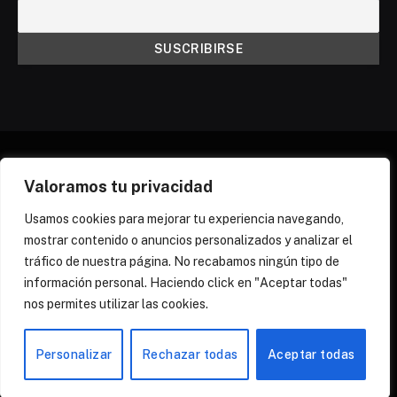
Valoramos tu privacidad
X
Instagram
Discord
Threads
(Twitter)
Usamos cookies para mejorar tu experiencia navegando,
mostrar contenido o anuncios personalizados y analizar el
¿QUIÉNES SOMOS?
NEWSLETTER
tráfico de nuestra página. No recabamos ningún tipo de
POLÍTICA DE COOKIES
POLÍTICA DE PRIVACIDAD
información personal. Haciendo click en "Aceptar todas"
PREGUNTAS FRECUENTES
nos permites utilizar las cookies.
© 2026 Zona Yuri Spain
Personalizar
Rechazar todas
Aceptar todas