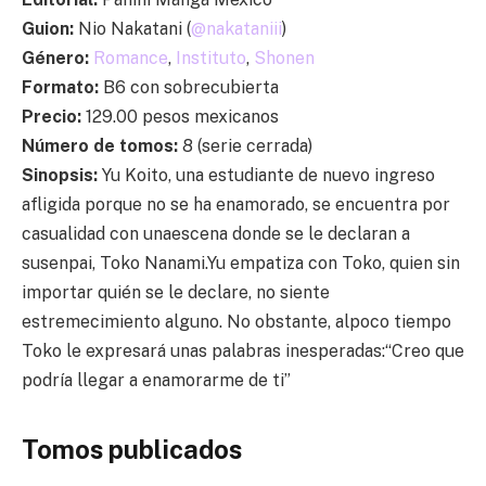
Guion:
Nio Nakatani (
@
nakataniii
)
Género:
Romance
,
Instituto
,
Shonen
Formato:
B6 con sobrecubierta
Precio:
129.00 pesos mexicanos
Número de tomos:
8 (serie cerrada)
Sinopsis:
Yu Koito, una estudiante de nuevo ingreso
afligida porque no se ha enamorado, se encuentra por
casualidad con unaescena donde se le declaran a
susenpai, Toko Nanami.Yu empatiza con Toko, quien sin
importar quién se le declare, no siente
estremecimiento alguno. No obstante, alpoco tiempo
Toko le expresará unas palabras inesperadas:“Creo que
podría llegar a enamorarme de ti”
Tomos publicados