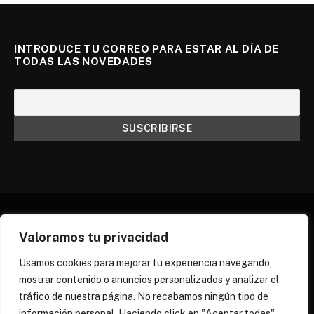
INTRODUCE TU CORREO PARA ESTAR AL DÍA DE
TODAS LAS NOVEDADES
Valoramos tu privacidad
X
Instagram
Discord
Threads
(Twitter)
Usamos cookies para mejorar tu experiencia navegando,
mostrar contenido o anuncios personalizados y analizar el
¿QUIÉNES SOMOS?
NEWSLETTER
tráfico de nuestra página. No recabamos ningún tipo de
POLÍTICA DE COOKIES
POLÍTICA DE PRIVACIDAD
información personal. Haciendo click en "Aceptar todas"