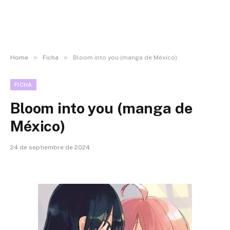
»
»
Home
Ficha
Bloom into you (manga de México)
FICHA
Bloom into you (manga de
México)
24 de septiembre de 2024