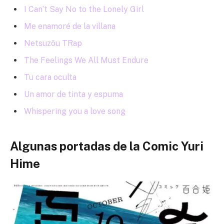
I Can’t Say No to the Lonely Girl
Me enamoré de la villana
Netsuzôu TRap
The Feelings We All Must Endure
Tu cara oculta
Un amor de tinta y espuma
Whispering you a love song
Algunas portadas de la Comic Yuri
Hime