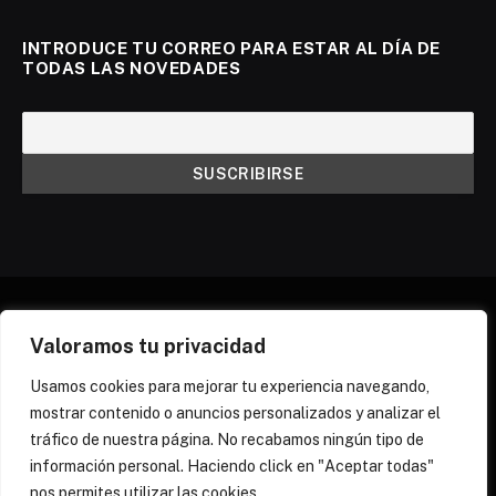
INTRODUCE TU CORREO PARA ESTAR AL DÍA DE
TODAS LAS NOVEDADES
Valoramos tu privacidad
X
Instagram
Discord
Threads
(Twitter)
Usamos cookies para mejorar tu experiencia navegando,
mostrar contenido o anuncios personalizados y analizar el
¿QUIÉNES SOMOS?
NEWSLETTER
tráfico de nuestra página. No recabamos ningún tipo de
POLÍTICA DE COOKIES
POLÍTICA DE PRIVACIDAD
información personal. Haciendo click en "Aceptar todas"
PREGUNTAS FRECUENTES
nos permites utilizar las cookies.