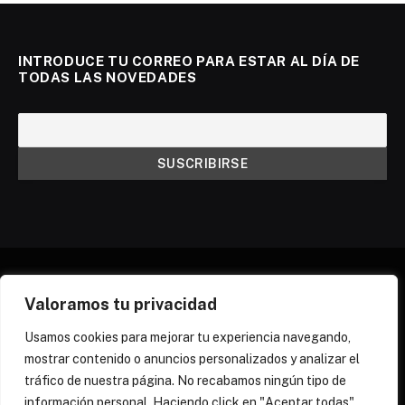
INTRODUCE TU CORREO PARA ESTAR AL DÍA DE
TODAS LAS NOVEDADES
Valoramos tu privacidad
X
Instagram
Discord
Threads
(Twitter)
Usamos cookies para mejorar tu experiencia navegando,
mostrar contenido o anuncios personalizados y analizar el
¿QUIÉNES SOMOS?
NEWSLETTER
tráfico de nuestra página. No recabamos ningún tipo de
POLÍTICA DE COOKIES
POLÍTICA DE PRIVACIDAD
información personal. Haciendo click en "Aceptar todas"