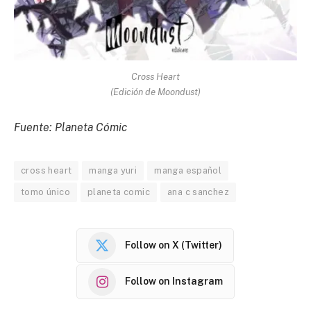
Cross Heart
(Edición de Moondust)
Fuente: Planeta Cómic
cross heart
manga yuri
manga español
tomo único
planeta comic
ana c sanchez
Follow on X (Twitter)
Follow on Instagram