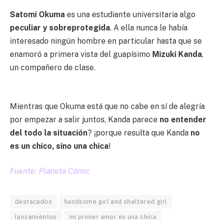
Satomi Okuma
es una estudiante universitaria algo
peculiar y sobreprotegida
. A ella nunca le había
interesado ningún hombre en particular hasta que se
enamoró a primera vista del guapísimo
Mizuki Kanda
,
un compañero de clase.
Mientras que Okuma está que no cabe en sí de alegría
por empezar a salir juntos, Kanda parece
no entender
del todo la situación
? ¡porque resulta que Kanda
no
es un chico, sino una chica
!
Fuente: Planeta Cómic
destacados
handsome girl and sheltered girl
lanzamientos
mi primer amor es una chica