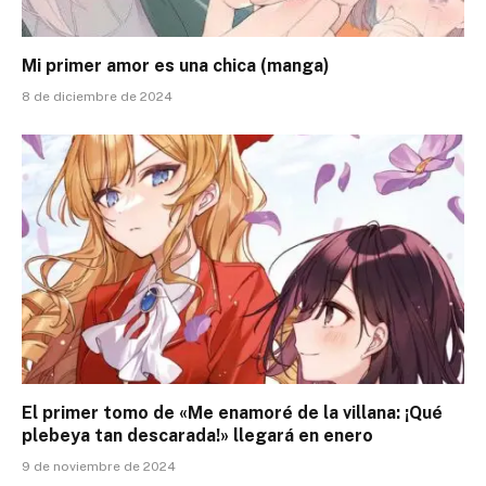
Mi primer amor es una chica (manga)
8 de diciembre de 2024
El primer tomo de «Me enamoré de la villana: ¡Qué
plebeya tan descarada!» llegará en enero
9 de noviembre de 2024