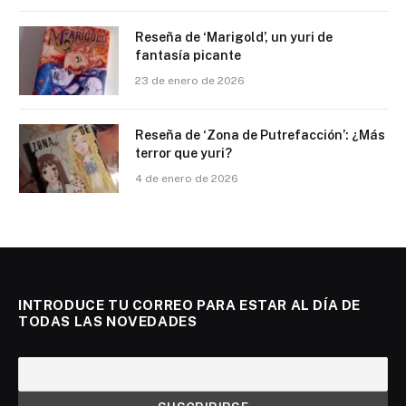
Reseña de ‘Marigold’, un yuri de
fantasía picante
23 de enero de 2026
Reseña de ‘Zona de Putrefacción’: ¿Más
terror que yuri?
4 de enero de 2026
INTRODUCE TU CORREO PARA ESTAR AL DÍA DE
TODAS LAS NOVEDADES