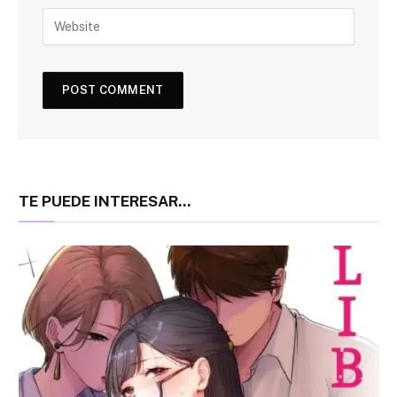
TE PUEDE INTERESAR...