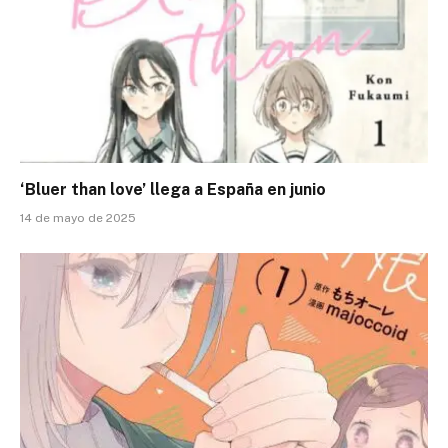
‘Bluer than love’ llega a España en junio
14 de mayo de 2025