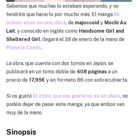
Sabemos que muchas lo estabais esperando, y no
tendréis que hacerlo por mucho más. El manga
Mi
primer amor es una chica
, de
majoccoid
y
Mochi Au
Lait
, y conocido en inglés como
Handsome Girl and
Sheltered Girl
, llegará el 28 de enero de la mano de
Planeta Cómic
.
La obra, que cuenta con dos tomos en Japón, se
publicará en un tomo doble de
408 páginas
a un
precio de
17,95€
y en formato B6 con sobrecubierta.
Si os gustó
El chico que me gusta no es un chico
, no
podéis dejar de pasar este manga, ya que ambos van
muy de la mano.
Sinopsis