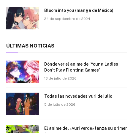
Bloom into you (manga de México)
24 de septiembre de 2024
ÚLTIMAS NOTICIAS
Dónde ver el anime de ‘Young Ladies
Don’t Play Fighting Games’
13 de julio de 2026
Todas las novedades yuri de julio
5 de julio de 2026
El anime del «yuri verde» lanza su primer