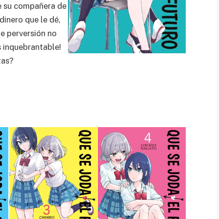
e su compañera de
inero que le dé,
de perversión no
s inquebrantable!
gas?