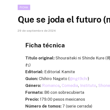
FICHA
Que se joda el futuro 
29 de septiembre de 2024
Ficha técnica
Título original:
Shouraiteki ni Shinde K
れ)
Editorial:
Editorial Kamite
Guion:
Chihiro Nagato (
@ngt9chr
)
Género:
Romance
,
Comedia
,
Instituto
,
Shone
Formato:
B6 con sobrecubierta
Precio:
179.00 pesos mexicanos
Número de tomos:
7 (serie cerrada)