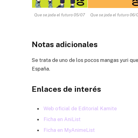
Que se joda el futuro 05/07
Que se joda el futuro 06/
Notas adicionales
Se trata de uno de los pocos mangas yuri que
España.
Enlaces de interés
Web oficial de Editorial Kamite
Ficha en AniList
Ficha en MyAnimeList