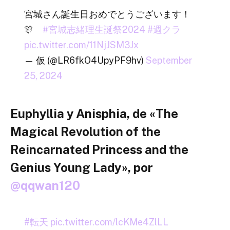
宮城さん誕生日おめでとうございます！
🎊
#宮城志緒理生誕祭2024
#週クラ
pic.twitter.com/11NjJSM3Jx
— 仮 (@LR6fkO4UpyPF9hv)
September
25, 2024
Euphyllia y Anisphia, de «The
Magical Revolution of the
Reincarnated Princess and the
Genius Young Lady», por
@qqwan120
#転天
pic.twitter.com/lcKMe4ZlLL