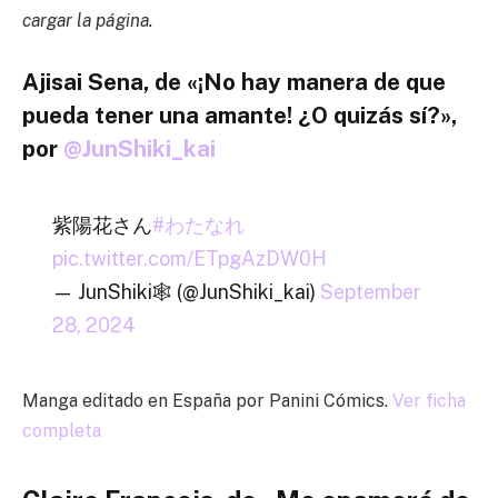
cargar la página.
Ajisai Sena, de «¡No hay manera de que
pueda tener una amante! ¿O quizás sí?»,
por
@JunShiki_kai
紫陽花さん
#わたなれ
pic.twitter.com/ETpgAzDW0H
— JunShiki🕸️ (@JunShiki_kai)
September
28, 2024
Manga editado en España por Panini Cómics.
Ver ficha
completa