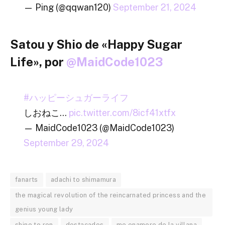
— Ping (@qqwan120)
September 21, 2024
Satou y Shio de «Happy Sugar
Life», por
@MaidCode1023
#ハッピーシュガーライフ
しおねこ…
pic.twitter.com/8icf41xtfx
— MaidCode1023 (@MaidCode1023)
September 29, 2024
fanarts
adachi to shimamura
the magical revolution of the reincarnated princess and the
genius young lady
shino to ren
destacados
me enamore de la villana