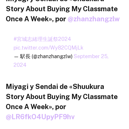
Story About Buying My Classmate
Once A Week», por
@zhanzhangzlw
#宮城志緒理生誕祭2024
pic.twitter.com/Wy82CQMjLk
— 駅長 (@zhanzhangzlw)
September 25,
2024
Miyagi y Sendai de «Shuukura
Story About Buying My Classmate
Once A Week», por
@LR6fkO4UpyPF9hv