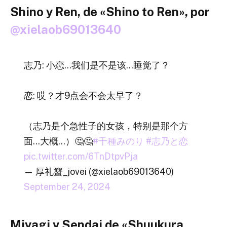
Shino y Ren, de «Shino to Ren», por
@xielaob69013640
志乃: 小恋…我们是不是该…睡觉了？
恋: 哎？才9点会不会太早了？
（志乃是个急性子的女孩，特别是那个方
面…大概…）🤔🤔
#千種みのり
#志乃と恋
pic.twitter.com/6TnDtpvPja
— 厚礼蟹_jovei (@xielaob69013640)
September 24, 2024
Miyagi y Sendai de «Shuukura