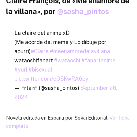
Claire François, de «Me enamoré de
la villana», por
@sasha_pintos
La claire del anime xD
(Me acorde del meme y Lo dibuje por
aburri)
#Claire
#meenamoredelavillana
wataoshifanart
#wataoshi
#fanartanime
#yuri
#bisexual
pic.twitter.com/cQ5KwRA6py
— ☆tai☆ (@sasha_pintos)
September 26,
2024
Novela editada en España por Sekai Editorial.
Ver ficha
completa