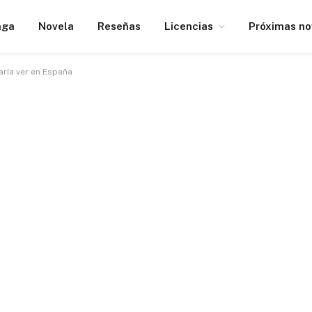
nga
Novela
Reseñas
Licencias
Próximas n
aría ver en España