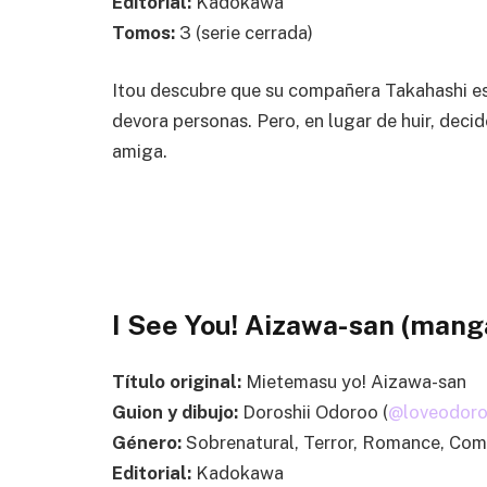
Editorial:
Kadokawa
Tomos:
3 (serie cerrada)
Itou descubre que su compañera Takahashi e
devora personas. Pero, en lugar de huir, deci
amiga.
I See You! Aizawa-san (mang
Título original:
Mietemasu yo! Aizawa-san
Guion y dibujo:
Doroshii Odoroo (
@loveodor
Género:
Sobrenatural, Terror, Romance, Com
Editorial:
Kadokawa