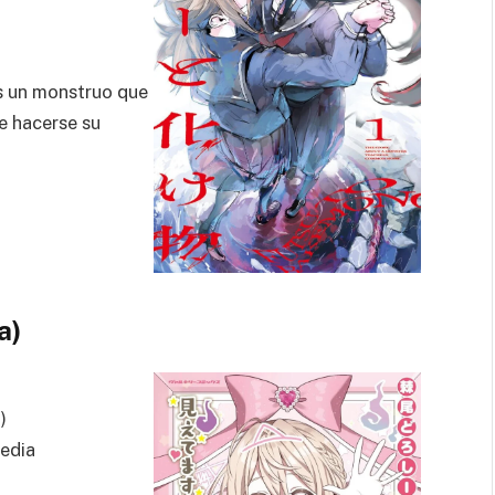
s un monstruo que
de hacerse su
a)
o
)
edia