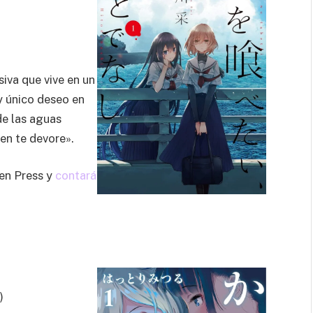
siva que vive en un
y único deseo en
de las aguas
en te devore».
Yen Press y
contará
)