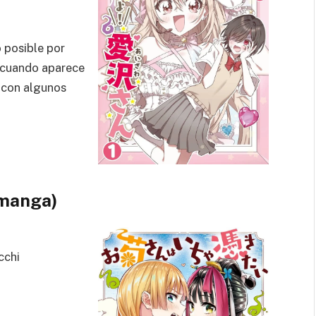
 posible por
a cuando aparece
 con algunos
(manga)
cchi