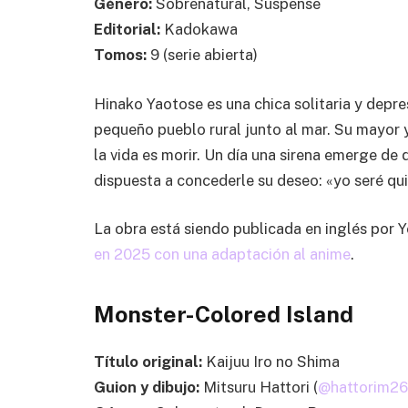
Género:
Sobrenatural, Suspense
Editorial:
Kadokawa
Tomos:
9 (serie abierta)
Hinako Yaotose es una chica solitaria y depre
pequeño pueblo rural junto al mar. Su mayor 
la vida es morir. Un día una sirena emerge de 
dispuesta a concederle su deseo: «yo seré qui
La obra está siendo publicada en inglés por 
en 2025 con una adaptación al anime
.
Monster-Colored Island
Título original:
Kaijuu Iro no Shima
Guion y dibujo:
Mitsuru Hattori (
@
hattorim26