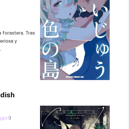
a forastera. Tras
eriosa y
.
ldish
ggot
)