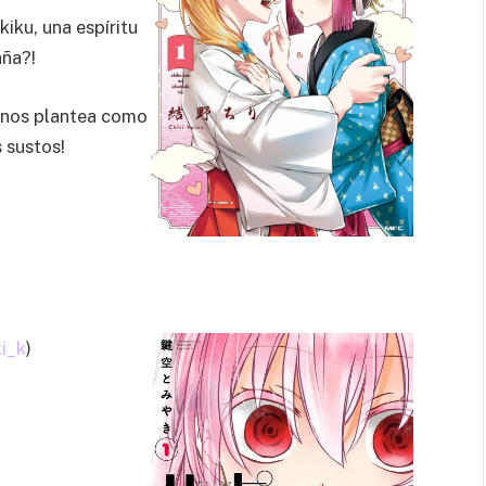
kiku, una espíritu
aña?!
 nos plantea como
 sustos!
i_k
)