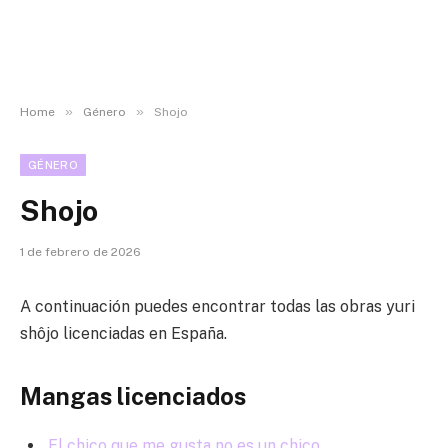
»
»
Home
Género
Shojo
GÉNERO
Shojo
1 de febrero de 2026
A continuación puedes encontrar todas las obras yuri
shôjo licenciadas en España.
Mangas licenciados
El chico que me gusta no es un chico