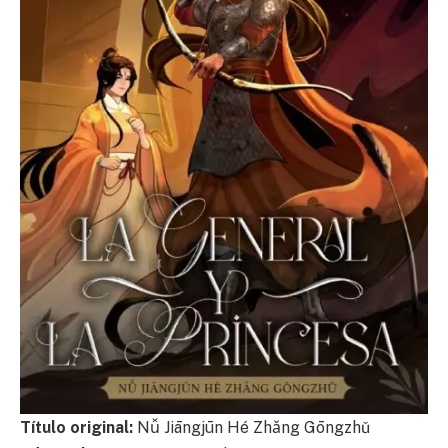
Título original:
Nǚ Jiāngjūn Hé Zhǎng Gōngzhǔ