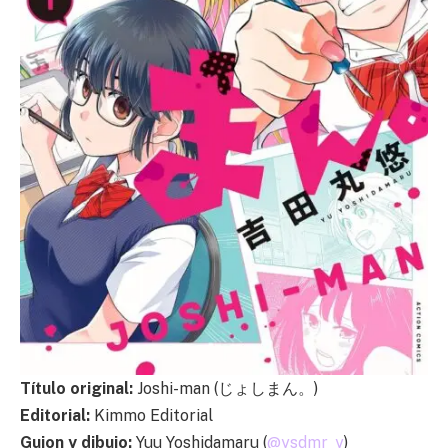
Título original:
Joshi-man (じょしまん。)
Editorial:
Kimmo Editorial
Guion y dibujo:
Yuu Yoshidamaru (
@ysdmr_y
)