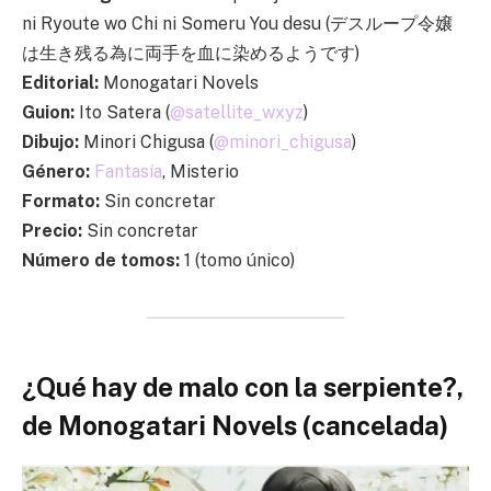
ni Ryoute wo Chi ni Someru You desu (デスループ令嬢
は生き残る為に両手を血に染めるようです)
Editorial:
Monogatari Novels
Guion:
Ito Satera (
@satellite_wxyz
)
Dibujo:
Minori Chigusa (
@minori_chigusa
)
Género:
Fantasía
, Misterio
Formato:
Sin concretar
Precio:
Sin concretar
Número de tomos:
1 (tomo único)
¿Qué hay de malo con la serpiente?,
de Monogatari Novels (cancelada)