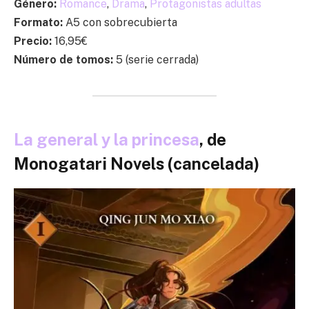
Género:
Romance
,
Drama
,
Protagonistas adultas
Formato:
A5 con sobrecubierta
Precio:
16,95€
Número de tomos:
5 (serie cerrada)
La general y la princesa
, de
Monogatari Novels (cancelada)