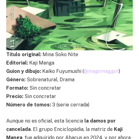
Título original:
Mina Soko Nite
Editorial:
Kaji Manga
Guion y dibujo:
Kaiko Fuyumushi (
@magomaggot
)
Género:
Sobrenatural, Drama
Formato:
Sin concretar
Precio:
Sin concretar
Número de tomos:
3 (serie cerrada)
Aunque no es oficial, esta licencia
la damos por
cancelada
. El grupo Enciclopèdia, la matriz de
Kaji
Manga
, fue adquirido por Abacus en 2024, y por ahora