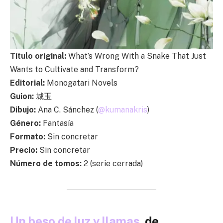
Título original:
What’s Wrong With a Snake That Just
Wants to Cultivate and Transform?
Editorial:
Monogatari Novels
Guion:
城玉
Dibujo:
Ana C. Sánchez (
@
kumanakris
)
Género:
Fantasía
Formato:
Sin concretar
Precio:
Sin concretar
Número de tomos:
2 (serie cerrada)
Un beso de luz y llamas
, de