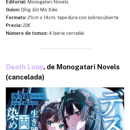
Editorial:
Monogatari Novels
Guion:
Qǐng Jūn Mò Xiào
Formato:
21cm x 14cm, tapa dura con sobrecubierta
Precio:
22€
Número de tomos:
4 (serie cerrada)
Death Loop
, de Monogatari Novels
(cancelada)