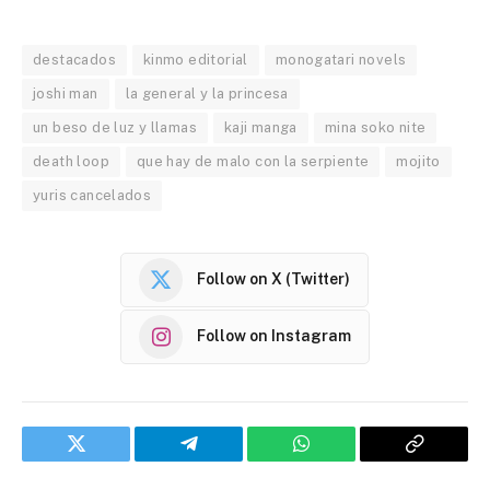
destacados
kinmo editorial
monogatari novels
joshi man
la general y la princesa
un beso de luz y llamas
kaji manga
mina soko nite
death loop
que hay de malo con la serpiente
mojito
yuris cancelados
Follow on X (Twitter)
Follow on Instagram
Twitter
Telegram
WhatsApp
Copy