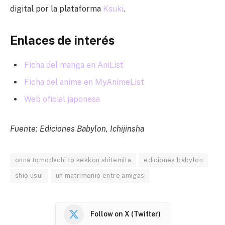
digital por la plataforma
Ksuki
.
Enlaces de interés
Ficha del manga en AniList
Ficha del anime en MyAnimeList
Web oficial japonesa
Fuente: Ediciones Babylon, Ichijinsha
onna tomodachi to kekkon shitemita
ediciones babylon
shio usui
un matrimonio entre amigas
Follow on X (Twitter)