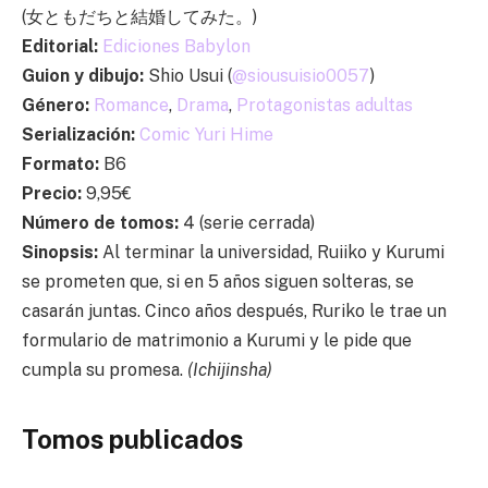
(女ともだちと結婚してみた。)
Editorial:
Ediciones Babylon
Guion y dibujo:
Shio Usui (
@siousuisio0057
)
Género:
Romance
,
Drama
,
Protagonistas adultas
Serialización:
Comic Yuri Hime
Formato:
B6
Precio:
9,95€
Número de tomos:
4 (serie cerrada)
Sinopsis:
Al terminar la universidad, Ruiiko y Kurumi
se prometen que, si en 5 años siguen solteras, se
casarán juntas. Cinco años después, Ruriko le trae un
formulario de matrimonio a Kurumi y le pide que
cumpla su promesa.
(Ichijinsha)
Tomos publicados