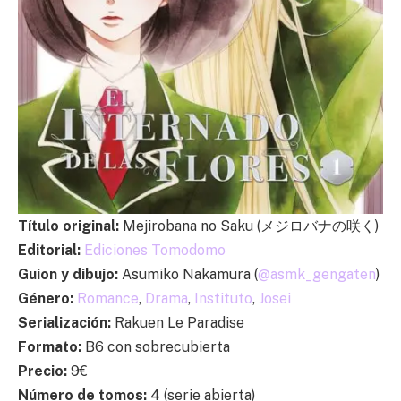
Título original:
Mejirobana no Saku (メジロバナの咲く)
Editorial:
Ediciones Tomodomo
Guion y dibujo:
Asumiko Nakamura (
@asmk_gengaten
)
Género:
Romance
,
Drama
,
Instituto
,
Josei
Serialización:
Rakuen Le Paradise
Formato:
B6 con sobrecubierta
Precio:
9€
Número de tomos:
4 (serie abierta)