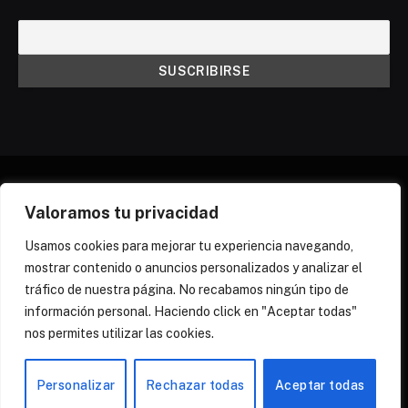
Valoramos tu privacidad
X
Instagram
Discord
Threads
(Twitter)
Usamos cookies para mejorar tu experiencia navegando,
mostrar contenido o anuncios personalizados y analizar el
¿QUIÉNES SOMOS?
NEWSLETTER
tráfico de nuestra página. No recabamos ningún tipo de
POLÍTICA DE COOKIES
POLÍTICA DE PRIVACIDAD
información personal. Haciendo click en "Aceptar todas"
PREGUNTAS FRECUENTES
nos permites utilizar las cookies.
© 2026 Zona Yuri Spain
Personalizar
Rechazar todas
Aceptar todas