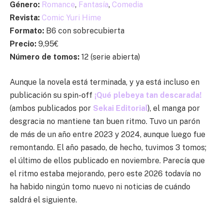
Género:
Romance
,
Fantasía
,
Comedia
Revista:
Comic Yuri Hime
Formato:
B6 con sobrecubierta
Precio:
9,95€
Número de tomos:
12 (serie abierta)
Aunque la novela está terminada, y ya está incluso en
publicación su spin-off
¡Qué plebeya tan descarada!
(ambos publicados por
Sekai Editorial
), el manga por
desgracia no mantiene tan buen ritmo. Tuvo un parón
de más de un año entre 2023 y 2024, aunque luego fue
remontando. El año pasado, de hecho, tuvimos 3 tomos;
el último de ellos publicado en noviembre. Parecía que
el ritmo estaba mejorando, pero este 2026 todavía no
ha habido ningún tomo nuevo ni noticias de cuándo
saldrá el siguiente.