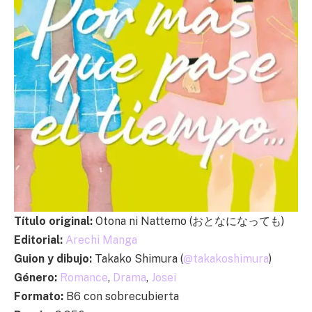
Título original:
Otona ni Nattemo (おとなになっても)
Editorial:
Arechi Manga
Guion y dibujo:
Takako Shimura (
@takakoshimura
)
Género:
Romance
,
Drama
,
Josei
Formato:
B6 con sobrecubierta