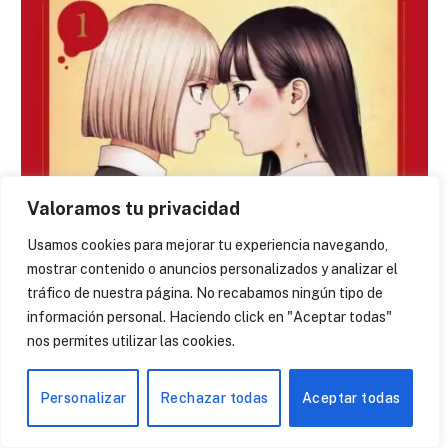
FICHA
Valoramos tu privacidad
Vampeerz (manga)
Usamos cookies para mejorar tu experiencia navegando,
4 de septiembre de 2024
mostrar contenido o anuncios personalizados y analizar el
tráfico de nuestra página. No recabamos ningún tipo de
Las cosas para Ichika cambian el día que muere su abuela.
información personal. Haciendo click en "Aceptar todas"
En el funeral aparecen un montón de familiares y
nos permites utilizar las cookies.
conocidos que sólo hacen que incomodarla con las típicas
preguntas de si tiene novio y las comparaciones con su
abuela.
Personalizar
Rechazar todas
Aceptar todas
Café Liebe: Yuri is My Job (anime)