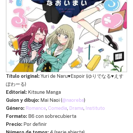
Título original:
Yuri de Naru♥Espoir (ゆりでなる♥えす
ぽわーる)
Editorial:
Kitsune Manga
Guion y dibujo:
Mai Naoi (
@naoreba
)
Género:
Romance
,
Comedia
,
Drama
,
Instituto
Formato:
B6 con sobrecubierta
Precio:
Por definir
Número de tomos:
4 (serie abierta)