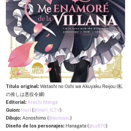
Título original:
Watashi no Oshi wa Akuyaku Reijou (私
の推しは悪役令嬢)
Editorial:
Arechi Manga
Guion:
Inori
(
@Inori_ILTV
)
Dibujo:
Aonoshimo (
@aonoesu
)
Diseño de los personajes:
Hanagata (
@Lv870
)