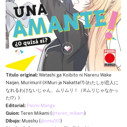
Título original:
Watashi ga Koibito ni Nareru Wake
Naijan, Murimuri! (※Muri ja Nakatta!?) (わたしが恋人に
なれるわけないじゃん、ムリムリ！（※ムリじゃなかっ
た!?）)
Editorial:
Panini Manga
Guion:
Teren Mikami (
@teren_mikami
)
Dibujo:
Musshu (
@omu001
)