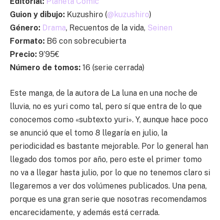
Editorial:
Planeta Cómic
Guion y dibujo:
Kuzushiro (
@kuzushiro
)
Género:
Drama
, Recuentos de la vida,
Seinen
Formato:
B6 con sobrecubierta
Precio:
9’95€
Número de tomos:
16 (serie cerrada)
Este manga, de la autora de La luna en una noche de
lluvia, no es yuri como tal, pero sí que entra de lo que
conocemos como «subtexto yuri». Y, aunque hace poco
se anunció que el tomo 8 llegaría en julio, la
periodicidad es bastante mejorable. Por lo general han
llegado dos tomos por año, pero este el primer tomo
no va a llegar hasta julio, por lo que no tenemos claro si
llegaremos a ver dos volúmenes publicados. Una pena,
porque es una gran serie que nosotras recomendamos
encarecidamente, y además está cerrada.